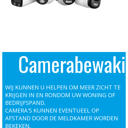
Camerabewaki
WIJ KUNNEN U HELPEN OM MEER ZICHT TE
KRIJGEN IN EN RONDOM UW WONING OF
BEDRIJFSPAND.
CAMERA'S KUNNEN EVENTUEEL OP
AFSTAND DOOR DE MELDKAMER WORDEN
BEKEKEN.