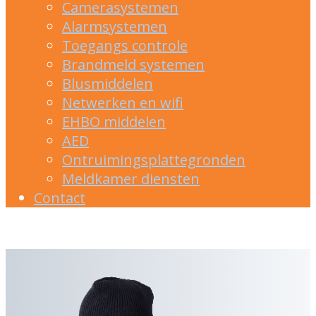
Camerasystemen
Alarmsystemen
Toegangs controle
Brandmeld systemen
Blusmiddelen
Netwerken en wifi
EHBO middelen
AED
Ontruimingsplattegronden
Meldkamer diensten
Contact