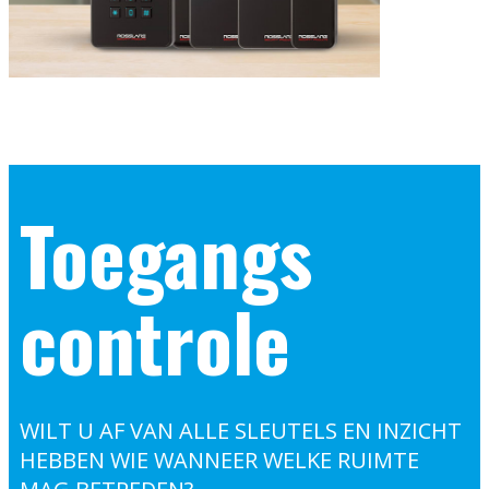
Toegangs
controle
WILT U AF VAN ALLE SLEUTELS EN INZICHT
HEBBEN WIE WANNEER WELKE RUIMTE