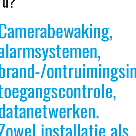
u?
Camerabewaking,
alarmsystemen,
brand-/ontruimingsins
toegangscontrole,
datanetwerken.
Zowel installatie als