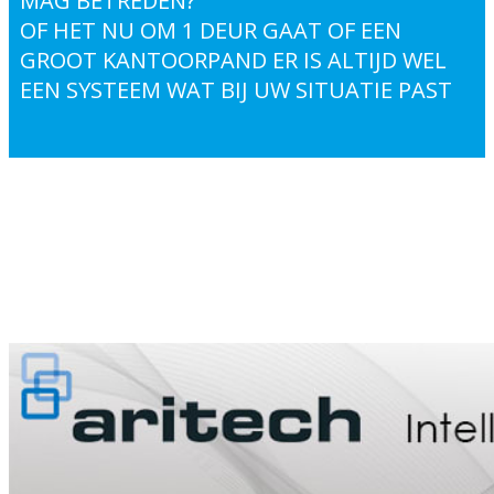
MAG BETREDEN?
OF HET NU OM 1 DEUR GAAT OF EEN
GROOT KANTOORPAND ER IS ALTIJD WEL
EEN SYSTEEM WAT BIJ UW SITUATIE PAST