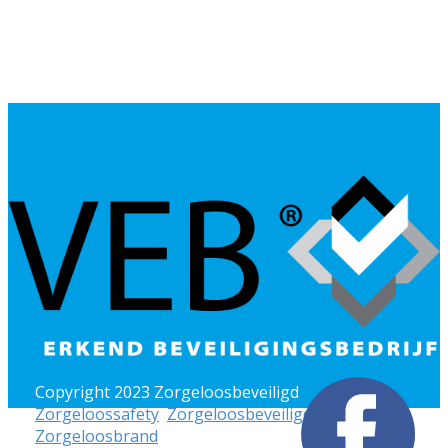
Copyright 2023 Zorgeloosbeveiligd
Zorgeloossafety
,
Zorgeloosbeveiligd
en
Zorgeloosbrand
zijn onderdeel van